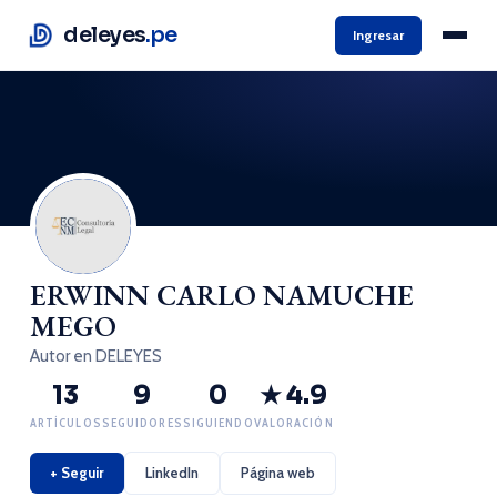
deleyes
.pe
Ingresar
ERWINN CARLO NAMUCHE
MEGO
Autor en DELEYES
13
9
0
★ 4.9
ARTÍCULOS
SEGUIDORES
SIGUIENDO
VALORACIÓN
+ Seguir
LinkedIn
Página web