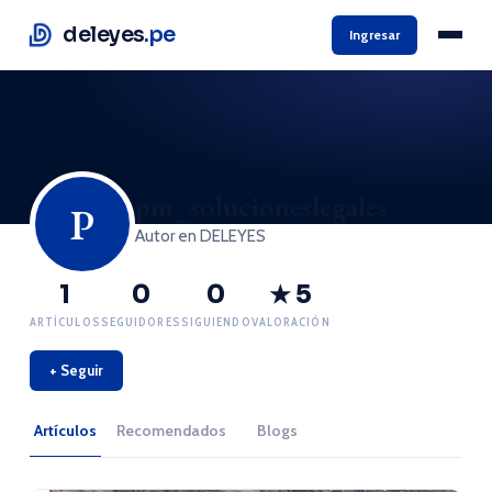
deleyes
.pe
Ingresar
pm_solucioneslegales
P
Autor en DELEYES
1
0
0
★ 5
ARTÍCULOS
SEGUIDORES
SIGUIENDO
VALORACIÓN
+ Seguir
Artículos
Recomendados
Blogs