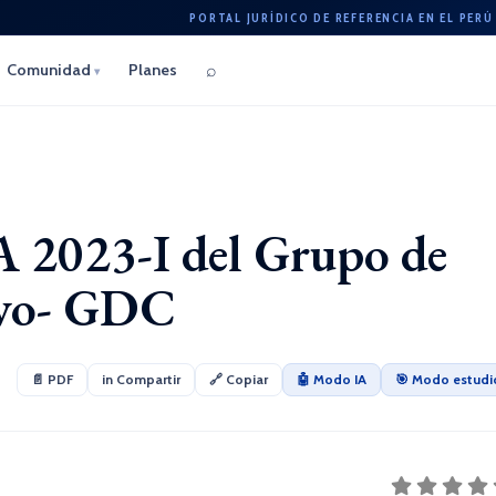
PORTAL JURÍDICO DE REFERENCIA EN EL PERÚ
⌕
Comunidad
Planes
▾
23-I del Grupo de
ivo- GDC
📄 PDF
in Compartir
🔗 Copiar
🤖 Modo IA
🎯 Modo estudi