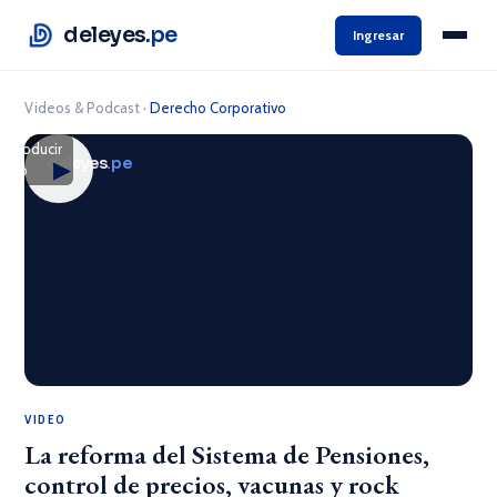
deleyes
.pe
Ingresar
Videos & Podcast
·
Derecho Corporativo
eproducir
deleyes
.pe
▶
ideo
VIDEO
La reforma del Sistema de Pensiones,
control de precios, vacunas y rock