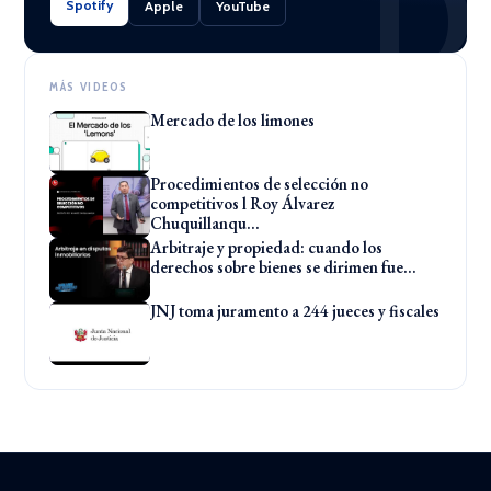
D
Spotify
Apple
YouTube
MÁS VIDEOS
Mercado de los limones
▶
Procedimientos de selección no
▶
competitivos l Roy Álvarez
Chuquillanqu...
Arbitraje y propiedad: cuando los
▶
derechos sobre bienes se dirimen fue...
JNJ toma juramento a 244 jueces y fiscales
▶