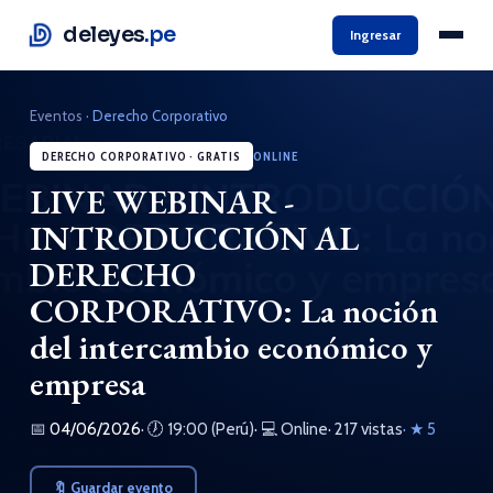
deleyes
.pe
Ingresar
Eventos
·
Derecho Corporativo
DERECHO CORPORATIVO · GRATIS
ONLINE
LIVE WEBINAR -
INTRODUCCIÓN AL
DERECHO
CORPORATIVO: La noción
del intercambio económico y
empresa
📅
04/06/2026
· 🕖 19:00 (Perú)
· 💻 Online
· 217 vistas
· ★ 5
🔖 Guardar evento