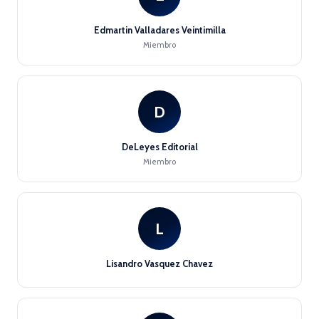
Edmartin Valladares Veintimilla
Miembro
D
DeLeyes Editorial
Miembro
L
Lisandro Vasquez Chavez