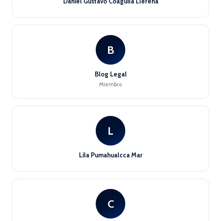
Daniel Gustavo Coaguila Llerena
B
Blog Legal
Miembro
L
Lila Pumahualcca Mar
C