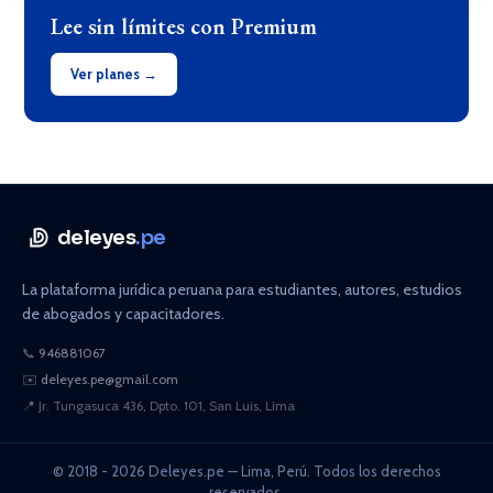
Lee sin límites con Premium
Ver planes →
deleyes
.pe
La plataforma jurídica peruana para estudiantes, autores, estudios
de abogados y capacitadores.
📞
946881067
✉️
deleyes.pe@gmail.com
📍
Jr. Tungasuca 436, Dpto. 101, San Luis, Lima
© 2018 - 2026 Deleyes.pe — Lima, Perú. Todos los derechos
reservados.