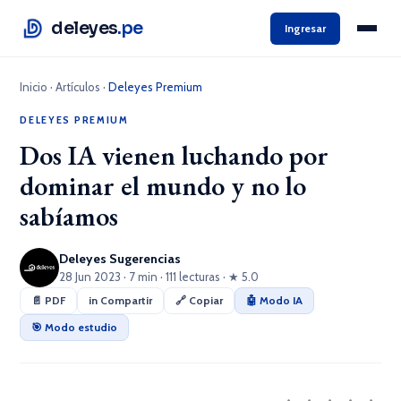
deleyes
.pe
Ingresar
Inicio
·
Artículos
·
Deleyes Premium
DELEYES PREMIUM
Dos IA vienen luchando por
dominar el mundo y no lo
sabíamos
Deleyes Sugerencias
28 Jun 2023 · 7 min · 111 lecturas · ★ 5.0
📄 PDF
in Compartir
🔗 Copiar
🤖 Modo IA
🎯 Modo estudio